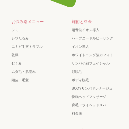
お悩み別メニュー
施術と料金
シミ
超音波イオン導入
シワたるみ
ハーブニードルピーリング
ニキビ毛穴トラブル
イオン導入
乾燥
ホワイトニング強力フォト
むくみ
リンパ小顔フェイシャル
ムダ毛・肌荒れ
顔脱毛
頭皮・毛髪
ボディ脱毛
BODYリンパドレナージュ
快眠ヘッドマッサージ
育毛ドライヘッドスパ
料金表