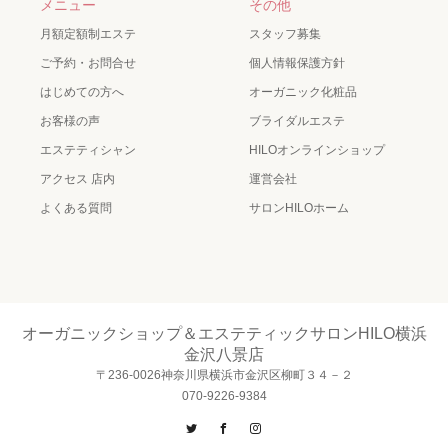
メニュー
その他
月額定額制エステ
スタッフ募集
ご予約・お問合せ
個人情報保護方針
はじめての方へ
オーガニック化粧品
お客様の声
ブライダルエステ
エステティシャン
HILOオンラインショップ
アクセス 店内
運営会社
よくある質問
サロンHILOホーム
オーガニックショップ＆エステティックサロンHILO横浜
金沢八景店
〒236-0026神奈川県横浜市金沢区柳町３４－２
070-9226-9384
Twitter
Facebook
Instagram