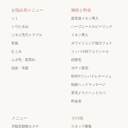
お悩み別メニュー
施術と料金
シミ
超音波イオン導入
シワたるみ
ハーブニードルピーリング
ニキビ毛穴トラブル
イオン導入
乾燥
ホワイトニング強力フォト
むくみ
リンパ小顔フェイシャル
ムダ毛・肌荒れ
顔脱毛
頭皮・毛髪
ボディ脱毛
BODYリンパドレナージュ
快眠ヘッドマッサージ
育毛ドライヘッドスパ
料金表
メニュー
その他
月額定額制エステ
スタッフ募集