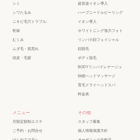
シミ
超音波イオン導入
シワたるみ
ハーブニードルピーリング
ニキビ毛穴トラブル
イオン導入
乾燥
ホワイトニング強力フォト
むくみ
リンパ小顔フェイシャル
ムダ毛・肌荒れ
顔脱毛
頭皮・毛髪
ボディ脱毛
BODYリンパドレナージュ
快眠ヘッドマッサージ
育毛ドライヘッドスパ
料金表
メニュー
その他
月額定額制エステ
スタッフ募集
ご予約・お問合せ
個人情報保護方針
はじめての方へ
オーガニック化粧品