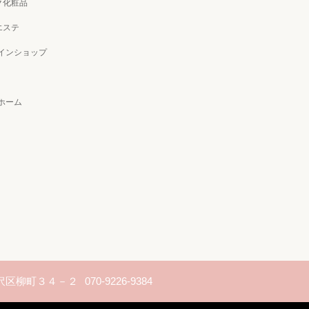
ク化粧品
エステ
ラインショップ
Oホーム
金沢区柳町３４－２
070-9226-9384