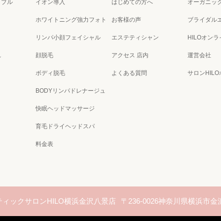
ラブル
イオン導入
はじめての方へ
オーガニッ
ホワイトニング強力フォト
お客様の声
ブライダル
リンパ小顔フェイシャル
エステティシャン
HILOオン
れ
顔脱毛
アクセス 店内
運営会社
ボディ脱毛
よくある質問
サロンHIL
BODYリンパドレナージュ
快眠ヘッドマッサージ
育毛ドライヘッドスパ
料金表
ィックサロンHILO横浜金沢八景店
〒236-0026神奈川県横浜市