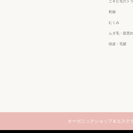
ニキビ毛穴ト
乾燥
むくみ
ムダ毛・肌荒
頭皮・毛髪
オーガニックショップ＆エステテ