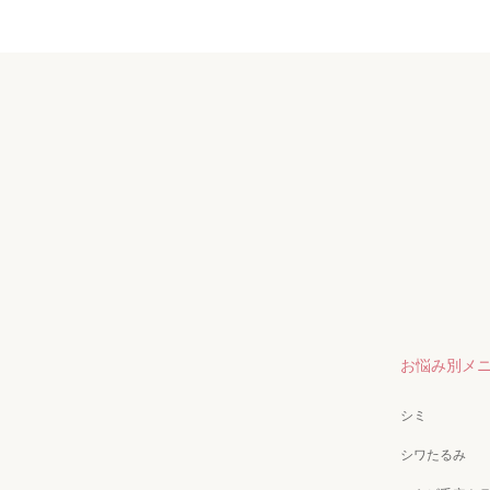
お悩み別メ
シミ
シワたるみ